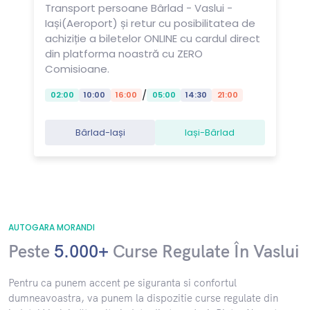
Transport persoane Bârlad - Vaslui -
Iași(Aeroport) și retur cu posibilitatea de
achiziție a biletelor ONLINE cu cardul direct
din platforma noastră cu ZERO
Comisioane.
/
02:00
10:00
16:00
05:00
14:30
21:00
Bârlad-Iași
Iași-Bârlad
AUTOGARA MORANDI
Peste
5.000+
Curse Regulate În Vaslui
​Pentru ca punem accent pe siguranta si confortul
dumneavoastra, va punem la dispozitie curse regulate din