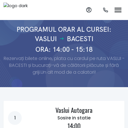
PROGRAMUL ORAR AL CURSEI:
VASLUI
BACESTI
ORA: 14:00 - 15:18
Rezervați bilete online, plata cu cardul pe ruta VASLUI -
BACESTI și bucurați-vă de călătorii plăcute și fără
griji.Un alt mod de a calatori!
Vaslui Autogara
1
Sosire in statie
14:00