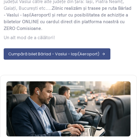
județul Vaslui către alte județe din țara: Iași, Piatra Neamț,
Galați, București etc....
Zilnic realizăm și trasee pe ruta Bârlad
- Vaslui - Iași(Aeroport) și retur cu posibilitatea de achiziție a
biletelor ONLINE cu cardul direct din platforma noastră cu
ZERO Comisioane
.
Un alt mod de a călători!
Cumpără bilet Bârlad - Vaslui - Iași(Aeroport)