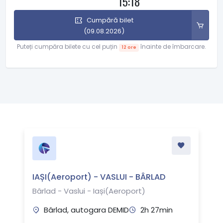
15:18
Cumpără bilet
(09.08.2026)
Puteți cumpăra bilete cu cel puțin
înainte de îmbarcare.
12 ore
IAȘI(Aeroport) - VASLUI - BÂRLAD
Bârlad - Vaslui - Iași(Aeroport)
Bârlad, autogara DEMID
2h 27min