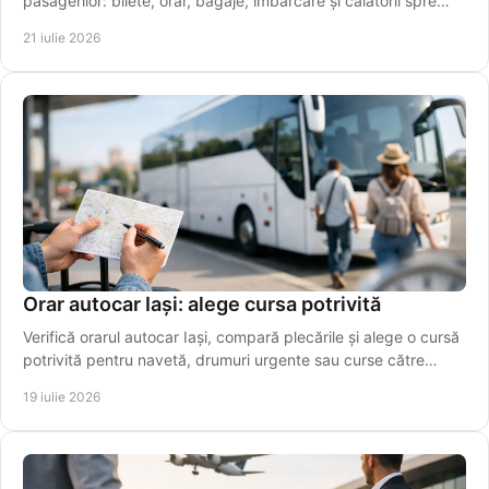
pasagerilor: bilete, orar, bagaje, îmbarcare și călătorii spre
aeroport, simplu și rapid azi.
21 iulie 2026
Orar autocar Iași: alege cursa potrivită
Verifică orarul autocar Iași, compară plecările și alege o cursă
potrivită pentru navetă, drumuri urgente sau curse către
aeroport. Rezervă online azi!
19 iulie 2026