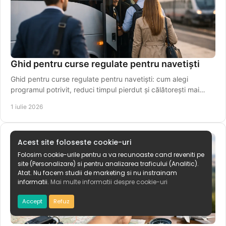
Ghid pentru curse regulate pentru navetiști
Ghid pentru curse regulate pentru navetiști: cum alegi
programul potrivit, reduci timpul pierdut și călătorești mai
simplu, zi de zi.
1 iulie 2026
Acest site foloseste cookie-uri
Folosim cookie-urile pentru a va recunoaste cand reveniti pe
site (Personalizare) si pentru analizarea traficului (Analitic).
Atat. Nu facem studii de marketing si nu instrainam
informatii.
Mai multe informatii despre cookie-uri
Accept
Refuz