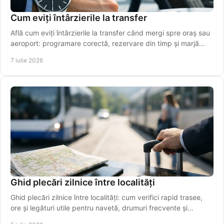
Cum eviți întârzierile la transfer
Află cum eviți întârzierile la transfer când mergi spre oraș sau
aeroport: programare corectă, rezervare din timp și marjă
realistă de timp.
7 iulie 2026
Ghid plecări zilnice între localități
Ghid plecări zilnice între localități: cum verifici rapid trasee,
ore și legături utile pentru navetă, drumuri frecvente și
transfer spre aeroport.