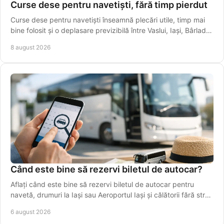
Curse dese pentru navetiști, fără timp pierdut
Curse dese pentru navetiști înseamnă plecări utile, timp mai
bine folosit și o deplasare previzibilă între Vaslui, Iași, Bârlad și
Galați în fiecare zi.
8 august 2026
Când este bine să rezervi biletul de autocar?
Aflați când este bine să rezervi biletul de autocar pentru
navetă, drumuri la Iași sau Aeroportul Iași și călătorii fără stres
în perioade aglomerate.
6 august 2026