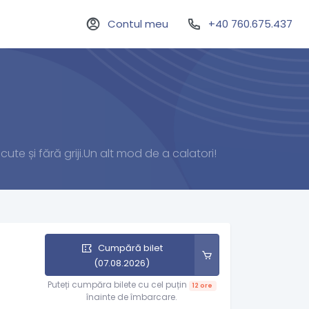
Contul meu
+40 760.675.437
ute și fără griji.Un alt mod de a calatori!
Cumpără bilet
(07.08.2026)
Puteți cumpăra bilete cu cel puțin
12 ore
înainte de îmbarcare.