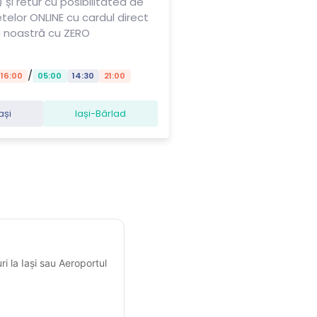
 și retur cu posibilitatea de
letelor ONLINE cu cardul direct
a noastră cu ZERO
/
16:00
05:00
14:30
21:00
ași
Iași-Bârlad
i la Iași sau Aeroportul