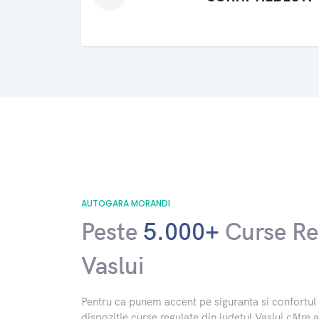
AUTOGARA MORANDI
Peste
5.000+
Curse Re
Vaslui
​Pentru ca punem accent pe siguranta si confort
dispozitie curse regulate din județul Vaslui către al