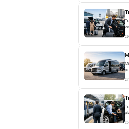
T
Tr
va
29
M
Mi
pe
27
T
Tr
pl
25