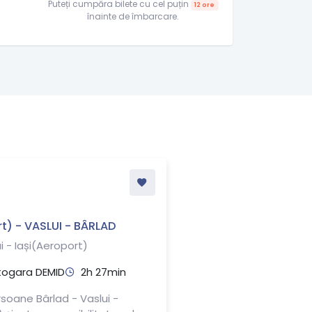
Puteți cumpăra bilete cu cel puțin
12 ore
înainte de îmbarcare.
t) - VASLUI - BÂRLAD
i - Iași(Aeroport)
togara DEMID
2h 27min
soane Bârlad - Vaslui -