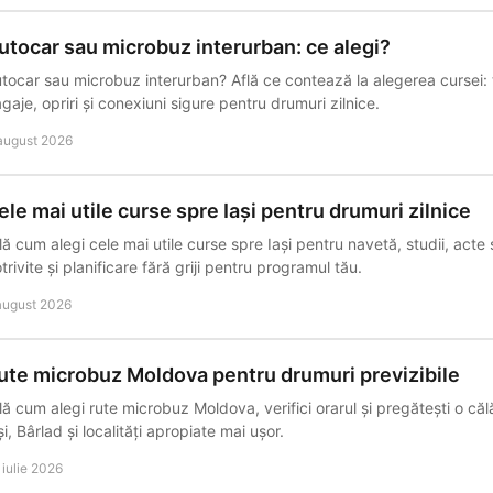
utocar sau microbuz interurban: ce alegi?
tocar sau microbuz interurban? Află ce contează la alegerea cursei: t
gaje, opriri și conexiuni sigure pentru drumuri zilnice.
august 2026
ele mai utile curse spre Iași pentru drumuri zilnice
lă cum alegi cele mai utile curse spre Iași pentru navetă, studii, acte
trivite și planificare fără griji pentru programul tău.
august 2026
ute microbuz Moldova pentru drumuri previzibile
lă cum alegi rute microbuz Moldova, verifici orarul și pregătești o călă
și, Bârlad și localități apropiate mai ușor.
 iulie 2026