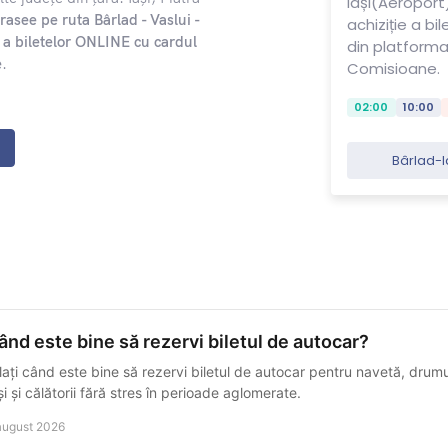
Iași(Aeroport)
trasee pe ruta Bârlad - Vaslui -
achiziție a bi
ie a biletelor ONLINE cu cardul
din platform
e
.
Comisioane.
02:00
10:00
Bârlad-I
ând este bine să rezervi biletul de autocar?
lați când este bine să rezervi biletul de autocar pentru navetă, drumur
și și călătorii fără stres în perioade aglomerate.
august 2026