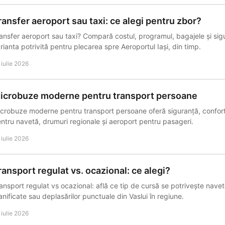
ransfer aeroport sau taxi: ce alegi pentru zbor?
ansfer aeroport sau taxi? Compară costul, programul, bagajele și sig
rianta potrivită pentru plecarea spre Aeroportul Iași, din timp.
 iulie 2026
icrobuze moderne pentru transport persoane
crobuze moderne pentru transport persoane oferă siguranță, confort
ntru navetă, drumuri regionale și aeroport pentru pasageri.
 iulie 2026
ransport regulat vs. ocazional: ce alegi?
ansport regulat vs ocazional: află ce tip de cursă se potrivește navet
anificate sau deplasărilor punctuale din Vaslui în regiune.
 iulie 2026