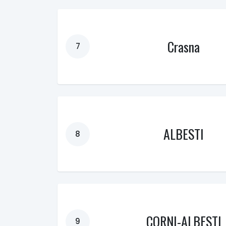
Crasna
7
ALBESTI
8
CORNI-ALBESTI
9