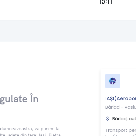
15:11
gulate În
IAȘI(Aeropor
Bârlad - Vaslu
Bârlad, au
ul dumneavoastra, va punem la
Transport per
te județe din țara: Iași, Piatra