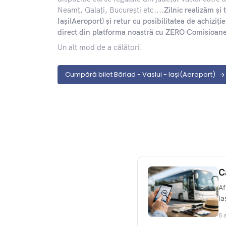
Neamț, Galați, București etc....
Zilnic realizăm și 
Iași(Aeroport) și retur cu posibilitatea de achiziț
direct din platforma noastră cu ZERO Comisioan
Un alt mod de a călători!
Cumpără bilet Bârlad - Vaslui - Iași(Aeroport)
C
Af
Ia
6 