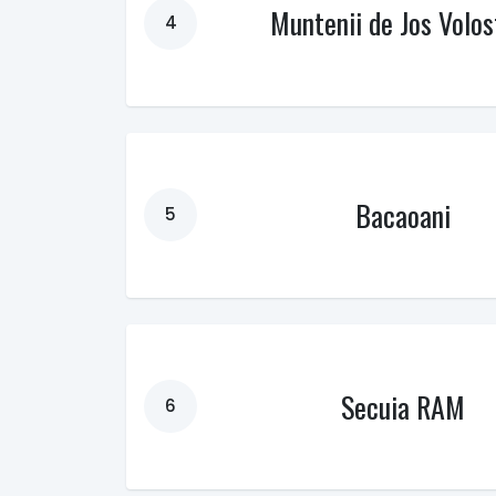
Muntenii de Jos Volos
4
Bacaoani
5
Secuia RAM
6