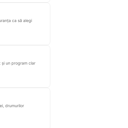
uranța ca să alegi
 și un program clar
ei, drumurilor