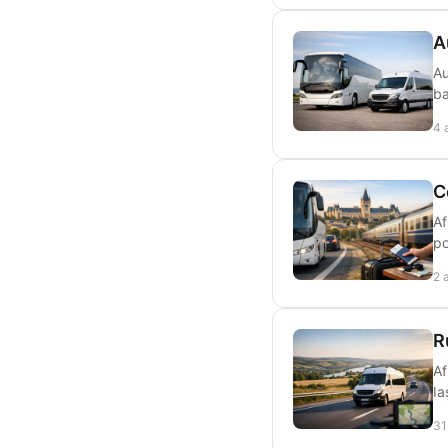
A
Au
ba
4 
C
Af
po
2 
R
Af
Ia
31