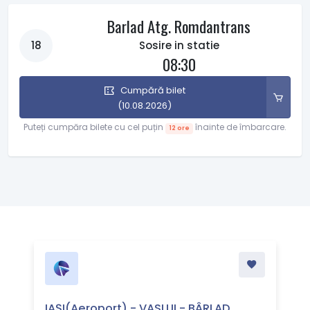
Barlad Atg. Romdantrans
18
Sosire in statie
08:30
Cumpără bilet
(10.08.2026)
Puteți cumpăra bilete cu cel puțin
înainte de îmbarcare.
12 ore
IAȘI(Aeroport) - VASLUI - BÂRLAD