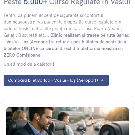
Peste
5.000+
Curse Regulate În Vaslui
​Pentru ca punem accent pe siguranta si confortul
dumneavoastra, va punem la dispozitie curse regulate din
județul Vaslui către alte județe din țara: Iași, Piatra Neamț,
Galați, București etc....
Zilnic realizăm și trasee pe ruta Bârlad
- Vaslui - Iași(Aeroport) și retur cu posibilitatea de achiziție a
biletelor ONLINE cu cardul direct din platforma noastră cu
ZERO Comisioane
.
Un alt mod de a călători!
Cumpără bilet Bârlad - Vaslui - Iași(Aeroport)