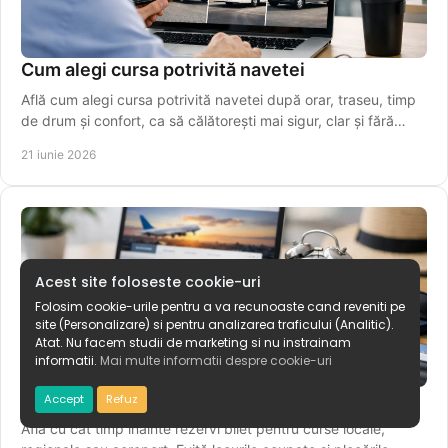
Cum alegi cursa potrivită navetei
Află cum alegi cursa potrivită navetei după orar, traseu, timp
de drum și confort, ca să călătorești mai sigur, clar și fără
stres.
21 iunie 2026
Acest site foloseste cookie-uri
Folosim cookie-urile pentru a va recunoaste cand reveniti pe
site (Personalizare) si pentru analizarea traficului (Analitic).
Atat. Nu facem studii de marketing si nu instrainam
informatii.
Mai multe informatii despre cookie-uri
Cu cât timp înainte rezervi bilet
Accept
Refuz
Află cu cât timp înainte rezervi bilet pentru curse locale,