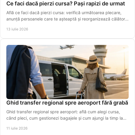
Ce faci dacă pierzi cursa? Pași rapizi de urmat
Află ce faci dacă pierzi cursa: verifică următoarea plecare,
anunță persoanele care te așteaptă și reorganizează călătoria
fără stres. Alege rapid o variantă sigură azi.
13 iulie 2026
Ghid transfer regional spre aeroport fără grabă
Ghid transfer regional spre aeroport: află cum alegi cursa,
când pleci, cum gestionezi bagajele și cum ajungi la timp la
terminal, fără stres inutil azi.
11 iulie 2026