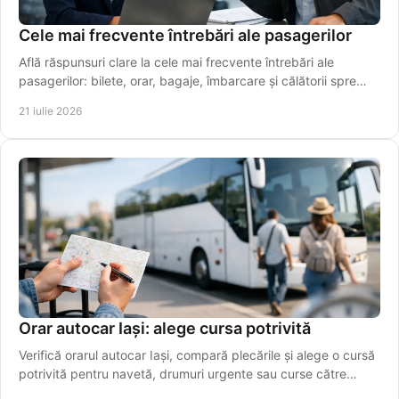
Cele mai frecvente întrebări ale pasagerilor
Află răspunsuri clare la cele mai frecvente întrebări ale
pasagerilor: bilete, orar, bagaje, îmbarcare și călătorii spre
aeroport, simplu și rapid azi.
21 iulie 2026
Orar autocar Iași: alege cursa potrivită
Verifică orarul autocar Iași, compară plecările și alege o cursă
potrivită pentru navetă, drumuri urgente sau curse către
aeroport. Rezervă online azi!