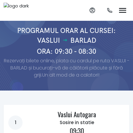
PROGRAMUL ORAR AL CURSEI:
VASLUI
BARLAD
ORA: 09:30 - 08:30
Rezervați bilete online, plata cu cardul pe ruta VASLUI -
BARLAD și bucurați-vă de călătorii plăcute și fără
griji.Un alt mod de a calatori!
Vaslui Autogara
1
Sosire in statie
09:30