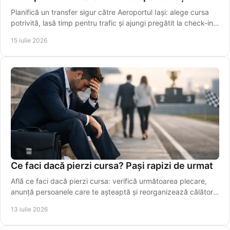
Planifică un transfer sigur către Aeroportul Iași: alege cursa
potrivită, lasă timp pentru trafic și ajungi pregătit la check-in,
fără griji în siguranță.
15 iulie 2026
Ce faci dacă pierzi cursa? Pași rapizi de urmat
Află ce faci dacă pierzi cursa: verifică următoarea plecare,
anunță persoanele care te așteaptă și reorganizează călătoria
fără stres. Alege rapid o variantă sigură azi.
13 iulie 2026