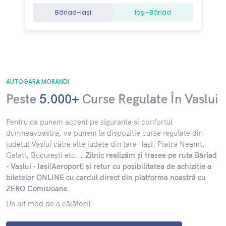
Bârlad-Iași
Iași-Bârlad
AUTOGARA MORANDI
Peste
5.000+
Curse Regulate În Vaslui
​Pentru ca punem accent pe siguranta si confortul
dumneavoastra, va punem la dispozitie curse regulate din
județul Vaslui către alte județe din țara: Iași, Piatra Neamț,
Galați, București etc....
Zilnic realizăm și trasee pe ruta Bârlad
- Vaslui - Iași(Aeroport) și retur cu posibilitatea de achiziție a
biletelor ONLINE cu cardul direct din platforma noastră cu
ZERO Comisioane
.
Un alt mod de a călători!