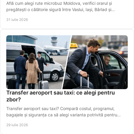
Află cum alegi rute microbuz Moldova, verifici orarul și
pregătești o călătorie sigură între Vaslui, Iași, Bârlad și
localități apropiate mai ușor.
31 iulie 2026
Transfer aeroport sau taxi: ce alegi pentru
zbor?
Transfer aeroport sau taxi? Compară costul, programul,
bagajele și siguranța ca să alegi varianta potrivită pentru
plecarea spre Aeroportul Iași, din timp.
29 iulie 2026