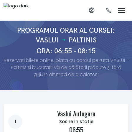
PROGRAMUL ORAR AL CURSEI:
VASLUI
PALTINIS
ORA: 06:55 - 08:15
Rezervați bilete online, plata cu cardul pe ruta VASLUI -
Paltinis și bucurați-vă de călătorii plăcute și fără
griji.Un alt mod de a calatori!
Vaslui Autogara
1
Sosire in statie
06:55