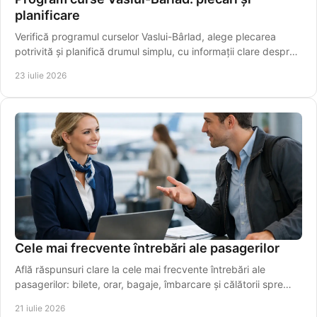
planificare
Verifică programul curselor Vaslui-Bârlad, alege plecarea
potrivită și planifică drumul simplu, cu informații clare despre
traseu și îmbarcare sigură.
23 iulie 2026
Cele mai frecvente întrebări ale pasagerilor
Află răspunsuri clare la cele mai frecvente întrebări ale
pasagerilor: bilete, orar, bagaje, îmbarcare și călătorii spre
aeroport, simplu și rapid azi.
21 iulie 2026