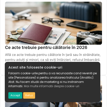
Ce acte trebuie pentru călătorie în 2026
Află ce acte trebuie pentru călătorie în țară sau în străinătate,
pentru adulți și minori, ca să eviți întârzieri, refuzul îmbarcării.
Acest site foloseste cookie-uri
3 iulie 2026
Folosim cookie-urile pentru a va recunoaste cand reveniti pe
site (Personalizare) si pentru analizarea traficului (Analitic).
Atat. Nu facem studii de marketing si nu instrainam
informatii.
Mai multe informatii despre cookie-uri
Accept
Refuz