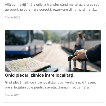
Află cum eviți întârzierile la transfer când mergi spre oraș sau
aeroport: programare corectă, rezervare din timp și marjă
realistă de timp.
7 iulie 2026
Ghid plecări zilnice între localități
Ghid plecări zilnice între localități: cum verifici rapid trasee,
ore și legături utile pentru navetă, drumuri frecvente și
transfer spre aeroport.
5 iulie 2026