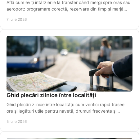
Află cum eviți întârzierile la transfer când mergi spre oraș sau
aeroport: programare corectă, rezervare din timp și marjă
realistă de timp.
7 iulie 2026
Ghid plecări zilnice între localități
Ghid plecări zilnice între localități: cum verifici rapid trasee,
ore și legături utile pentru navetă, drumuri frecvente și
transfer spre aeroport.
5 iulie 2026