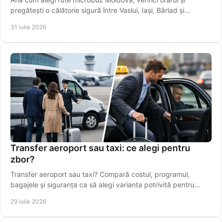
pregătești o călătorie sigură între Vaslui, Iași, Bârlad și
localități apropiate mai ușor.
31 iulie 2026
Transfer aeroport sau taxi: ce alegi pentru
zbor?
Transfer aeroport sau taxi? Compară costul, programul,
bagajele și siguranța ca să alegi varianta potrivită pentru
plecarea spre Aeroportul Iași, din timp.
29 iulie 2026