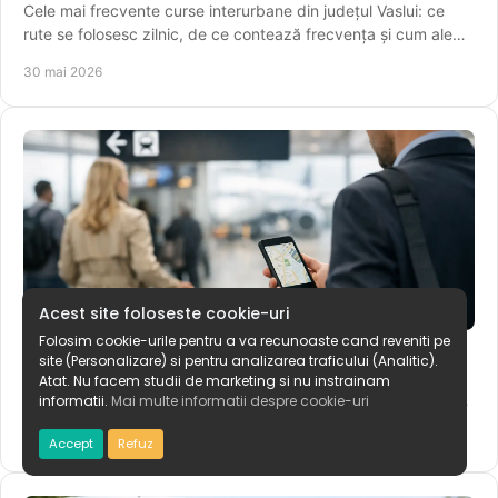
Cele mai frecvente curse interurbane din județul Vaslui: ce
rute se folosesc zilnic, de ce contează frecvența și cum alegi
plecarea potrivită.
30 mai 2026
Acest site foloseste cookie-uri
Cum găsești punctul de îmbarcare corect
Folosim cookie-urile pentru a va recunoaste cand reveniti pe
site (Personalizare) si pentru analizarea traficului (Analitic).
Află cum găsești punctul de îmbarcare corect fără stres:
Atat. Nu facem studii de marketing si nu instrainam
verifici traseul, ora, stația și detaliile cursei înainte să pleci de
informatii.
Mai multe informatii despre cookie-uri
acasă azi.
28 mai 2026
Accept
Refuz