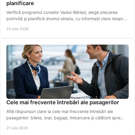
planificare
Verifică programul curselor Vaslui-Bârlad, alege plecarea
potrivită și planifică drumul simplu, cu informații clare despre
traseu și îmbarcare sigură.
23 iulie 2026
Cele mai frecvente întrebări ale pasagerilor
Află răspunsuri clare la cele mai frecvente întrebări ale
pasagerilor: bilete, orar, bagaje, îmbarcare și călătorii spre
aeroport, simplu și rapid azi.
21 iulie 2026