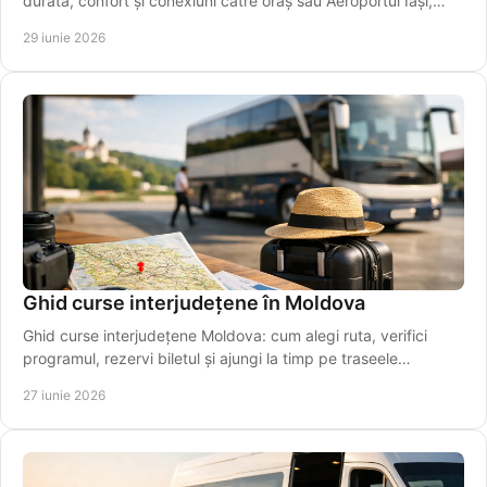
durată, confort și conexiuni către oraș sau Aeroportul Iași,
ușor.
29 iunie 2026
Ghid curse interjudețene în Moldova
Ghid curse interjudețene Moldova: cum alegi ruta, verifici
programul, rezervi biletul și ajungi la timp pe traseele
regionale importante.
27 iunie 2026