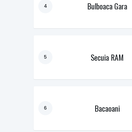
Bulboaca Gara
4
Secuia RAM
5
Bacaoani
6