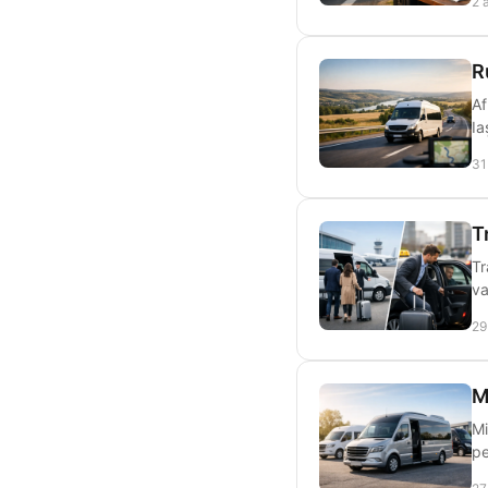
2 
R
Af
Ia
31
T
Tr
va
29
M
Mi
pe