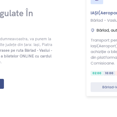
gulate În
IAȘI(Aeropor
Bârlad - Vaslu
Bârlad, au
ul dumneavoastra, va punem la
Transport per
te județe din țara: Iași, Piatra
Iași(Aeroport)
trasee pe ruta Bârlad - Vaslui -
achiziție a bi
ie a biletelor ONLINE cu cardul
din platform
e
.
Comisioane.
02:00
10:00
Bârlad-I