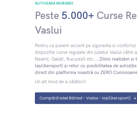
AUTOGARA MORANDI
Peste
5.000+
Curse Re
Vaslui
​Pentru ca punem accent pe siguranta si confort
dispozitie curse regulate din județul Vaslui către al
Neamț, Galați, București etc....
Zilnic realizăm și 
Iași(Aeroport) și retur cu posibilitatea de achiziț
direct din platforma noastră cu ZERO Comisioan
Un alt mod de a călători!
Cumpără bilet Bârlad - Vaslui - Iași(Aeroport)