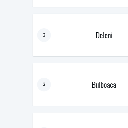
Deleni
2
Bulboaca
3