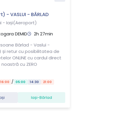
t) - VASLUI - BÂRLAD
i - Iași(Aeroport)
togara DEMID
2h 27min
soane Bârlad - Vaslui -
 și retur cu posibilitatea de
letelor ONLINE cu cardul direct
a noastră cu ZERO
/
16:00
05:00
14:30
21:00
ași
Iași-Bârlad