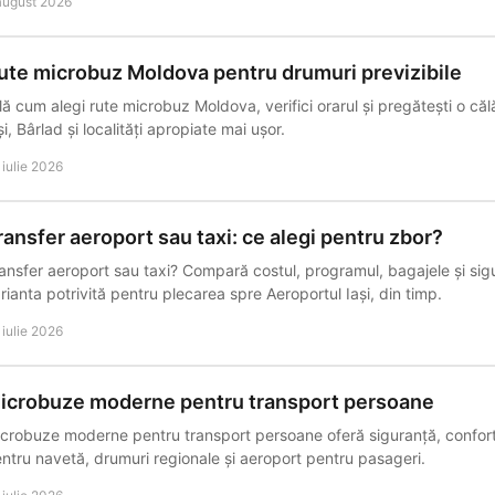
august 2026
ute microbuz Moldova pentru drumuri previzibile
lă cum alegi rute microbuz Moldova, verifici orarul și pregătești o călă
și, Bârlad și localități apropiate mai ușor.
 iulie 2026
ransfer aeroport sau taxi: ce alegi pentru zbor?
ansfer aeroport sau taxi? Compară costul, programul, bagajele și sig
rianta potrivită pentru plecarea spre Aeroportul Iași, din timp.
 iulie 2026
icrobuze moderne pentru transport persoane
crobuze moderne pentru transport persoane oferă siguranță, confort
ntru navetă, drumuri regionale și aeroport pentru pasageri.