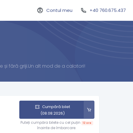
Contul meu
+40 760.675.437
 și fără griji.Un alt mod de a calatori!
Cumpără bilet
(08.08.2026)
Puteți cumpăra bilete cu cel puțin
12 ore
înainte de îmbarcare.