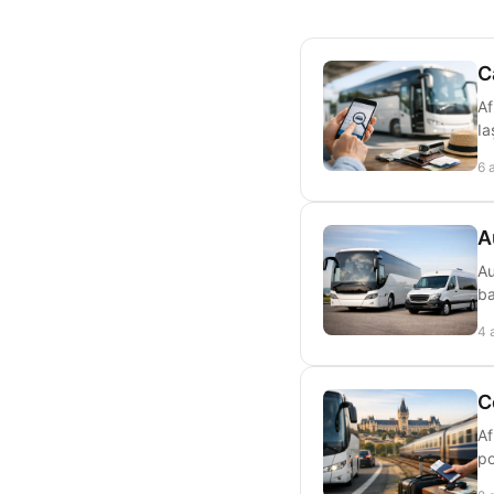
C
Af
Ia
6 
A
Au
ba
4 
C
Af
po