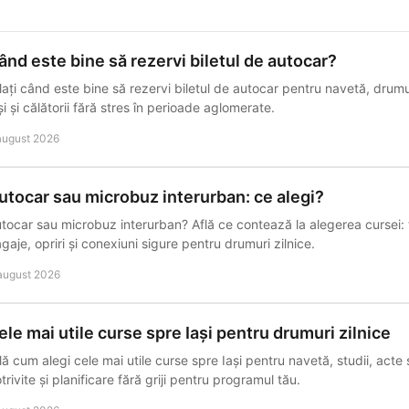
ând este bine să rezervi biletul de autocar?
lați când este bine să rezervi biletul de autocar pentru navetă, drumur
și și călătorii fără stres în perioade aglomerate.
august 2026
utocar sau microbuz interurban: ce alegi?
tocar sau microbuz interurban? Află ce contează la alegerea cursei: t
gaje, opriri și conexiuni sigure pentru drumuri zilnice.
august 2026
ele mai utile curse spre Iași pentru drumuri zilnice
lă cum alegi cele mai utile curse spre Iași pentru navetă, studii, acte
trivite și planificare fără griji pentru programul tău.