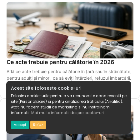
Ce acte trebuie pentru călătorie în 2026
Află ce acte trebuie pentru călătorie în țară sau în străinătate,
pentru adulți și minori, ca să eviți întârzieri, refuzul îmbarcării.
Acest site foloseste cookie-uri
3 iulie 2026
Folosim cookie-urile pentru a va recunoaste cand reveniti pe
site (Personalizare) si pentru analizarea traficului (Analitic).
Atat. Nu facem studii de marketing si nu instrainam
informatii.
Mai multe informatii despre cookie-uri
Accept
Refuz