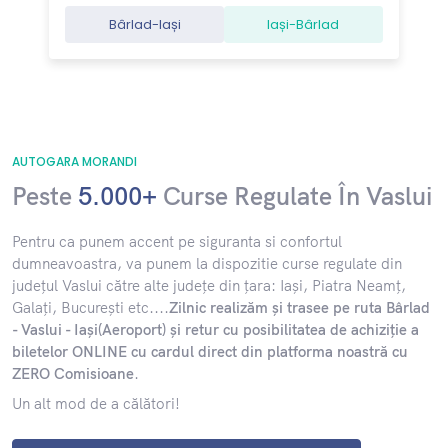
Bârlad-Iași
Iași-Bârlad
AUTOGARA MORANDI
Peste
5.000+
Curse Regulate În Vaslui
​Pentru ca punem accent pe siguranta si confortul
dumneavoastra, va punem la dispozitie curse regulate din
județul Vaslui către alte județe din țara: Iași, Piatra Neamț,
Galați, București etc....
Zilnic realizăm și trasee pe ruta Bârlad
- Vaslui - Iași(Aeroport) și retur cu posibilitatea de achiziție a
biletelor ONLINE cu cardul direct din platforma noastră cu
ZERO Comisioane
.
Un alt mod de a călători!