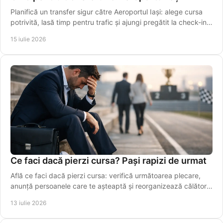
Planifică un transfer sigur către Aeroportul Iași: alege cursa
potrivită, lasă timp pentru trafic și ajungi pregătit la check-in,
fără griji în siguranță.
15 iulie 2026
Ce faci dacă pierzi cursa? Pași rapizi de urmat
Află ce faci dacă pierzi cursa: verifică următoarea plecare,
anunță persoanele care te așteaptă și reorganizează călătoria
fără stres. Alege rapid o variantă sigură azi.
13 iulie 2026