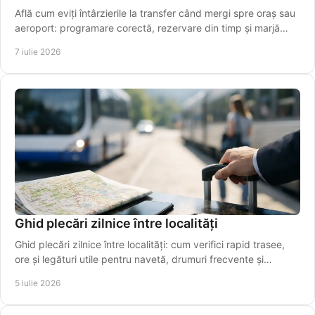
Află cum eviți întârzierile la transfer când mergi spre oraș sau
aeroport: programare corectă, rezervare din timp și marjă
realistă de timp.
7 iulie 2026
Ghid plecări zilnice între localități
Ghid plecări zilnice între localități: cum verifici rapid trasee,
ore și legături utile pentru navetă, drumuri frecvente și
transfer spre aeroport.
5 iulie 2026