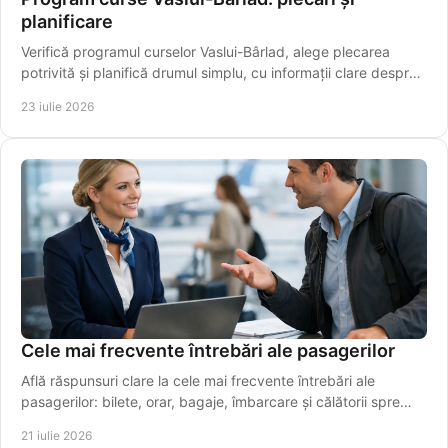
planificare
Verifică programul curselor Vaslui-Bârlad, alege plecarea
potrivită și planifică drumul simplu, cu informații clare despre
traseu și îmbarcare sigură.
23 iulie 2026
Cele mai frecvente întrebări ale pasagerilor
Află răspunsuri clare la cele mai frecvente întrebări ale
pasagerilor: bilete, orar, bagaje, îmbarcare și călătorii spre
aeroport, simplu și rapid azi.
21 iulie 2026