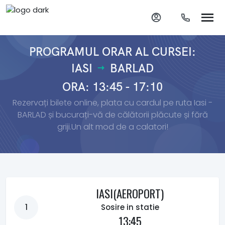
PROGRAMUL ORAR AL CURSEI:
IASI
BARLAD
ORA: 13:45 - 17:10
Rezervați bilete online, plata cu cardul pe ruta Iasi -
BARLAD și bucurați-vă de călătorii plăcute și fără
griji.Un alt mod de a calatori!
IASI(AEROPORT)
1
Sosire in statie
13:45