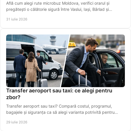
Află cum alegi rute microbuz Moldova, verifici orarul și
pregătești o călătorie sigură între Vaslui, Iași, Bârlad și
localități apropiate mai ușor.
31 iulie 2026
Transfer aeroport sau taxi: ce alegi pentru
zbor?
Transfer aeroport sau taxi? Compară costul, programul,
bagajele și siguranța ca să alegi varianta potrivită pentru
plecarea spre Aeroportul Iași, din timp.
29 iulie 2026