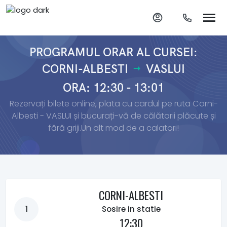
PROGRAMUL ORAR AL CURSEI:
CORNI-ALBESTI
VASLUI
ORA: 12:30 - 13:01
Rezervați bilete online, plata cu cardul pe ruta Corni-
Albesti - VASLUI și bucurați-vă de călătorii plăcute și
fără griji.Un alt mod de a calatori!
CORNI-ALBESTI
1
Sosire in statie
12:30