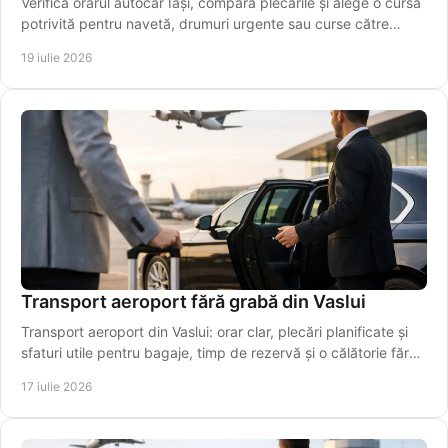
Verifică orarul autocar Iași, compară plecările și alege o cursă
potrivită pentru navetă, drumuri urgente sau curse către
aeroport. Rezervă online azi!
19 iulie 2026
Transport aeroport fără grabă din Vaslui
Transport aeroport din Vaslui: orar clar, plecări planificate și
sfaturi utile pentru bagaje, timp de rezervă și o călătorie fără
stres chiar pentru plecarea la timp.
17 iulie 2026