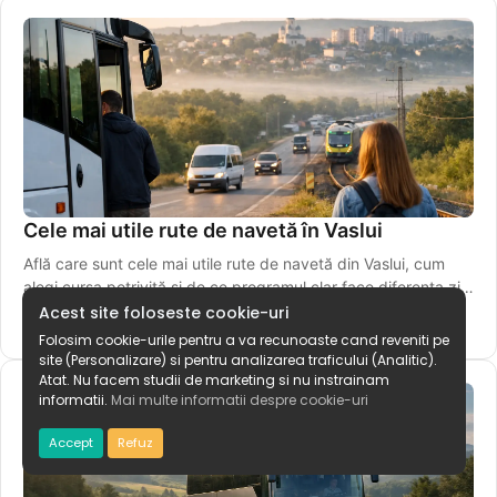
Cele mai utile rute de navetă în Vaslui
Află care sunt cele mai utile rute de navetă din Vaslui, cum
alegi cursa potrivită și de ce programul clar face diferența zi
de zi.
Acest site foloseste cookie-uri
7 iunie 2026
Folosim cookie-urile pentru a va recunoaste cand reveniti pe
site (Personalizare) si pentru analizarea traficului (Analitic).
Atat. Nu facem studii de marketing si nu instrainam
informatii.
Mai multe informatii despre cookie-uri
Accept
Refuz