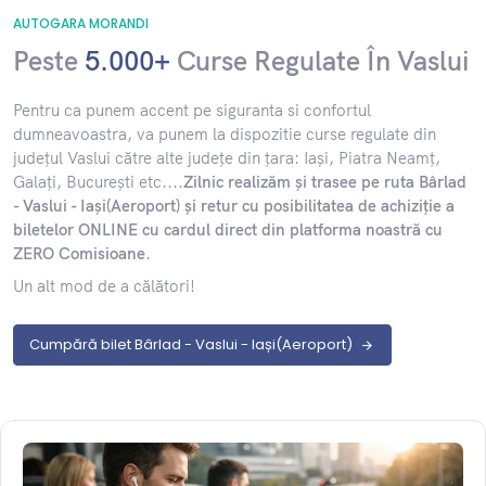
AUTOGARA MORANDI
Peste
5.000+
Curse Regulate În Vaslui
​Pentru ca punem accent pe siguranta si confortul
dumneavoastra, va punem la dispozitie curse regulate din
județul Vaslui către alte județe din țara: Iași, Piatra Neamț,
Galați, București etc....
Zilnic realizăm și trasee pe ruta Bârlad
- Vaslui - Iași(Aeroport) și retur cu posibilitatea de achiziție a
biletelor ONLINE cu cardul direct din platforma noastră cu
ZERO Comisioane
.
Un alt mod de a călători!
Cumpără bilet Bârlad - Vaslui - Iași(Aeroport)