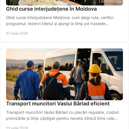
Ghid curse interjudețene în Moldova
Ghid curse interjudețene Moldova: cum alegi ruta, verifici
programul, rezervi biletul și ajungi la timp pe traseele
regionale importante.
27 iunie 2026
Transport muncitori Vaslui Bârlad eficient
Transport muncitori Vaslui Bârlad cu plecări regulate, costuri
previzibile și timp câștigat pentru naveta zilnică între cele
două orașe.
25 iunie 2026