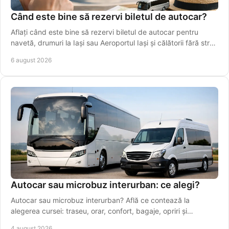
Când este bine să rezervi biletul de autocar?
Aflați când este bine să rezervi biletul de autocar pentru
navetă, drumuri la Iași sau Aeroportul Iași și călătorii fără stres
în perioade aglomerate.
6 august 2026
Autocar sau microbuz interurban: ce alegi?
Autocar sau microbuz interurban? Află ce contează la
alegerea cursei: traseu, orar, confort, bagaje, opriri și
conexiuni sigure pentru drumuri zilnice.
4 august 2026