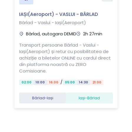
IAȘI(Aeroport) - VASLUI - BÂRLAD
Bârlad - Vaslui - Iași(Aeroport)
Bârlad, autogara DEMID
2h 27min
Transport persoane Bârlad - Vaslui -
Iași(Aeroport) și retur cu posibilitatea de
achiziție a biletelor ONLINE cu cardul direct
din platforma noastră cu ZERO
Comisioane.
/
02:00
10:00
16:00
05:00
14:30
21:00
Bârlad-Iași
Iași-Bârlad