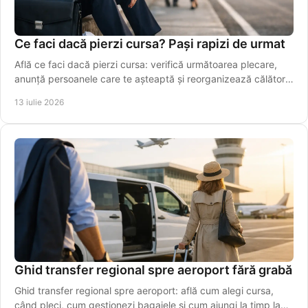
Ce faci dacă pierzi cursa? Pași rapizi de urmat
Află ce faci dacă pierzi cursa: verifică următoarea plecare,
anunță persoanele care te așteaptă și reorganizează călătoria
fără stres. Alege rapid o variantă sigură azi.
13 iulie 2026
Ghid transfer regional spre aeroport fără grabă
Ghid transfer regional spre aeroport: află cum alegi cursa,
când pleci, cum gestionezi bagajele și cum ajungi la timp la