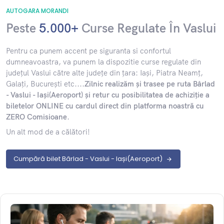
AUTOGARA MORANDI
Peste
5.000+
Curse Regulate În Vaslui
​Pentru ca punem accent pe siguranta si confortul
dumneavoastra, va punem la dispozitie curse regulate din
județul Vaslui către alte județe din țara: Iași, Piatra Neamț,
Galați, București etc....
Zilnic realizăm și trasee pe ruta Bârlad
- Vaslui - Iași(Aeroport) și retur cu posibilitatea de achiziție a
biletelor ONLINE cu cardul direct din platforma noastră cu
ZERO Comisioane
.
Un alt mod de a călători!
Cumpără bilet Bârlad - Vaslui - Iași(Aeroport)