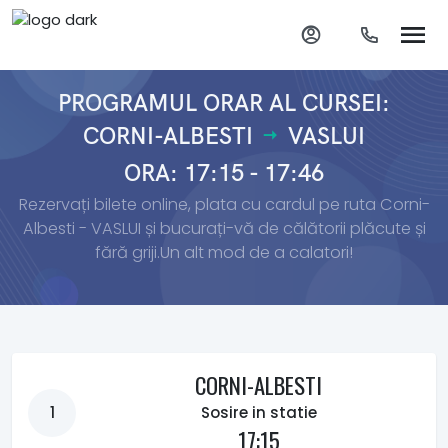
PROGRAMUL ORAR AL CURSEI:
CORNI-ALBESTI
VASLUI
ORA: 17:15 - 17:46
Rezervați bilete online, plata cu cardul pe ruta Corni-
Albesti - VASLUI și bucurați-vă de călătorii plăcute și
fără griji.Un alt mod de a calatori!
CORNI-ALBESTI
1
Sosire in statie
17:15