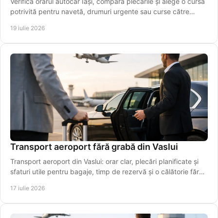
Verifică orarul autocar Iași, compară plecările și alege o cursă
potrivită pentru navetă, drumuri urgente sau curse către
aeroport. Rezervă online azi!
19 iulie 2026
Transport aeroport fără grabă din Vaslui
Transport aeroport din Vaslui: orar clar, plecări planificate și
sfaturi utile pentru bagaje, timp de rezervă și o călătorie fără
stres chiar pentru plecarea la timp.
17 iulie 2026