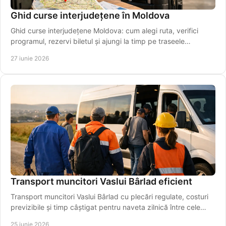
Ghid curse interjudețene în Moldova
Ghid curse interjudețene Moldova: cum alegi ruta, verifici
programul, rezervi biletul și ajungi la timp pe traseele
regionale importante.
27 iunie 2026
Transport muncitori Vaslui Bârlad eficient
Transport muncitori Vaslui Bârlad cu plecări regulate, costuri
previzibile și timp câștigat pentru naveta zilnică între cele
două orașe.
25 iunie 2026