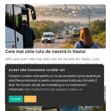
Cele mai utile rute de navetă în Vaslui
Află care sunt cele mai utile rute de navetă din Vaslui, cum
alegi cursa potrivită și de ce programul clar face diferența zi
de zi.
Acest site foloseste cookie-uri
7 iunie 2026
Folosim cookie-urile pentru a va recunoaste cand reveniti pe
site (Personalizare) si pentru analizarea traficului (Analitic).
Atat. Nu facem studii de marketing si nu instrainam
informatii.
Mai multe informatii despre cookie-uri
Accept
Refuz