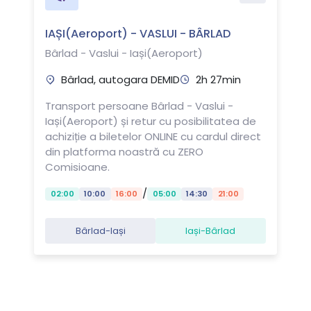
IAȘI(Aeroport) - VASLUI - BÂRLAD
Bârlad - Vaslui - Iași(Aeroport)
Bârlad, autogara DEMID
2h 27min
Transport persoane Bârlad - Vaslui -
Iași(Aeroport) și retur cu posibilitatea de
achiziție a biletelor ONLINE cu cardul direct
din platforma noastră cu ZERO
Comisioane.
/
02:00
10:00
16:00
05:00
14:30
21:00
Bârlad-Iași
Iași-Bârlad