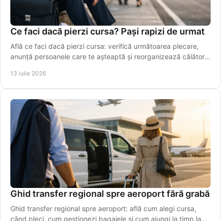
Ce faci dacă pierzi cursa? Pași rapizi de urmat
Află ce faci dacă pierzi cursa: verifică următoarea plecare,
anunță persoanele care te așteaptă și reorganizează călătoria
fără stres. Alege rapid o variantă sigură azi.
13 iulie 2026
Ghid transfer regional spre aeroport fără grabă
Ghid transfer regional spre aeroport: află cum alegi cursa,
când pleci, cum gestionezi bagajele și cum ajungi la timp la