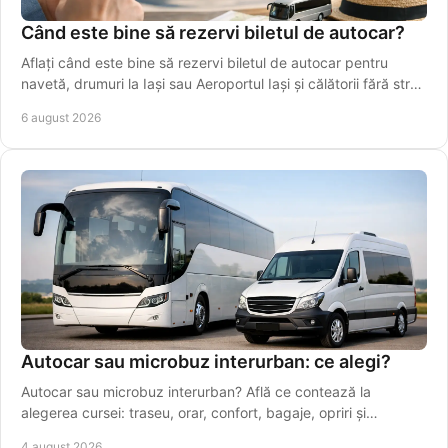
Când este bine să rezervi biletul de autocar?
Aflați când este bine să rezervi biletul de autocar pentru
navetă, drumuri la Iași sau Aeroportul Iași și călătorii fără stres
în perioade aglomerate.
6 august 2026
Autocar sau microbuz interurban: ce alegi?
Autocar sau microbuz interurban? Află ce contează la
alegerea cursei: traseu, orar, confort, bagaje, opriri și
conexiuni sigure pentru drumuri zilnice.
4 august 2026