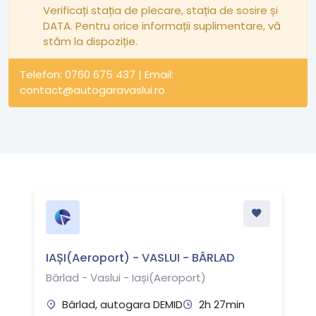
Verificați stația de plecare, stația de sosire și
DATA. Pentru orice informații suplimentare, vă
stăm la dispoziție.
Telefon: 0760 675 437 | Email:
contact@autogaravaslui.ro
IAȘI(Aeroport) - VASLUI - BÂRLAD
Bârlad - Vaslui - Iași(Aeroport)
Bârlad, autogara DEMID
2h 27min