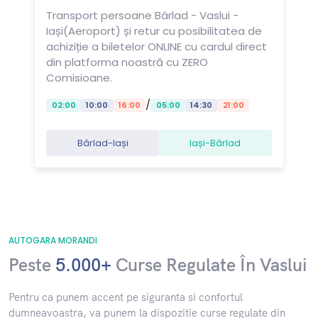
Transport persoane Bârlad - Vaslui -
Iași(Aeroport) și retur cu posibilitatea de
achiziție a biletelor ONLINE cu cardul direct
din platforma noastră cu ZERO
Comisioane.
/
02:00
10:00
16:00
05:00
14:30
21:00
Bârlad-Iași
Iași-Bârlad
AUTOGARA MORANDI
Peste
5.000+
Curse Regulate În Vaslui
​Pentru ca punem accent pe siguranta si confortul
dumneavoastra, va punem la dispozitie curse regulate din