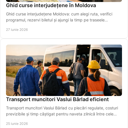
Ghid curse interjudețene în Moldova
Ghid curse interjudețene Moldova: cum alegi ruta, verifici
programul, rezervi biletul și ajungi la timp pe traseele
regionale importante.
27 iunie 2026
Transport muncitori Vaslui Bârlad eficient
Transport muncitori Vaslui Bârlad cu plecări regulate, costuri
previzibile și timp câștigat pentru naveta zilnică între cele
două orașe.
25 iunie 2026