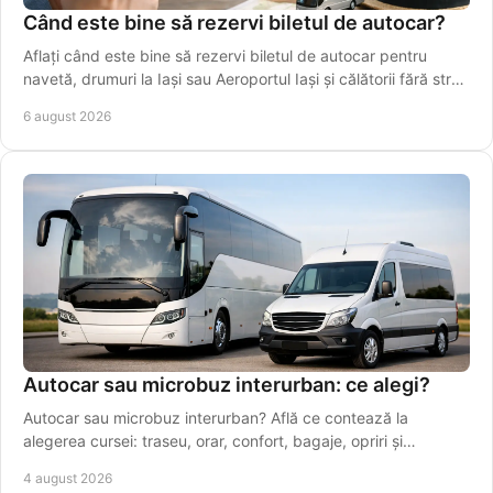
Când este bine să rezervi biletul de autocar?
Aflați când este bine să rezervi biletul de autocar pentru
navetă, drumuri la Iași sau Aeroportul Iași și călătorii fără stres
în perioade aglomerate.
6 august 2026
Autocar sau microbuz interurban: ce alegi?
Autocar sau microbuz interurban? Află ce contează la
alegerea cursei: traseu, orar, confort, bagaje, opriri și
conexiuni sigure pentru drumuri zilnice.
4 august 2026