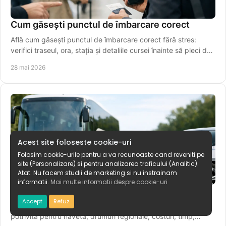
Cum găsești punctul de îmbarcare corect
Află cum găsești punctul de îmbarcare corect fără stres:
verifici traseul, ora, stația și detaliile cursei înainte să pleci de
acasă azi.
28 mai 2026
Acest site foloseste cookie-uri
Folosim cookie-urile pentru a va recunoaste cand reveniti pe
site (Personalizare) si pentru analizarea traficului (Analitic).
Atat. Nu facem studii de marketing si nu instrainam
informatii.
Mai multe informatii despre cookie-uri
Autocar sau masina personala? Ce alegi
Accept
Refuz
Autocar sau masina personala? Afla ce varianta este mai
potrivita pentru naveta, drumuri regionale, costuri, timp,