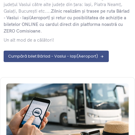
județul Vaslui către alte județe din țara: Iași, Piatra Neamț,
Galați, București etc....
Zilnic realizăm și trasee pe ruta Bârlad
- Vaslui - Iași(Aeroport) și retur cu posibilitatea de achiziție a
biletelor ONLINE cu cardul direct din platforma noastră cu
ZERO Comisioane
.
Un alt mod de a călători!
Cumpără bilet Bârlad - Vaslui - Iași(Aeroport)