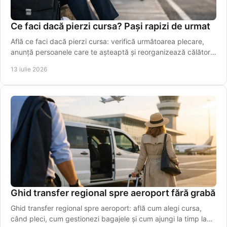
Ce faci dacă pierzi cursa? Pași rapizi de urmat
Află ce faci dacă pierzi cursa: verifică următoarea plecare,
anunță persoanele care te așteaptă și reorganizează călătoria
fără stres. Alege rapid o variantă sigură azi.
13 iulie 2026
Ghid transfer regional spre aeroport fără grabă
Ghid transfer regional spre aeroport: află cum alegi cursa,
când pleci, cum gestionezi bagajele și cum ajungi la timp la